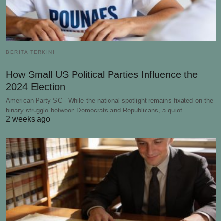
BERITA TERKINI
How Small US Political Parties Influence the
2024 Election
American Party SC - While the national spotlight remains fixated on the
binary struggle between Democrats and Republicans, a quiet…
2 weeks ago