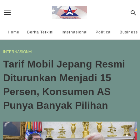
Home
Berita Terkini
Internasional
Political
Business
INTERNASIONAL
Tarif Mobil Jepang Resmi
Diturunkan Menjadi 15
Persen, Konsumen AS
Punya Banyak Pilihan