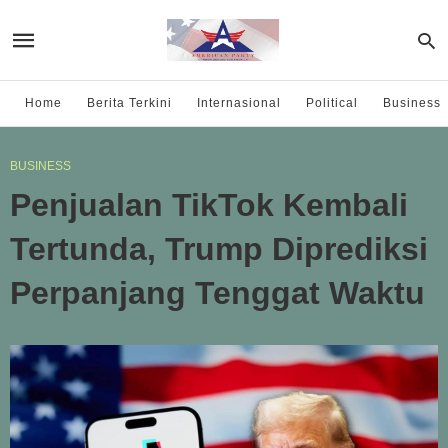
Home
Berita Terkini
Internasional
Political
Business
BUSINESS
Penjualan TikTok Kembali
Tertunda, Trump Diprediksi
Perpanjang Tenggat Waktu