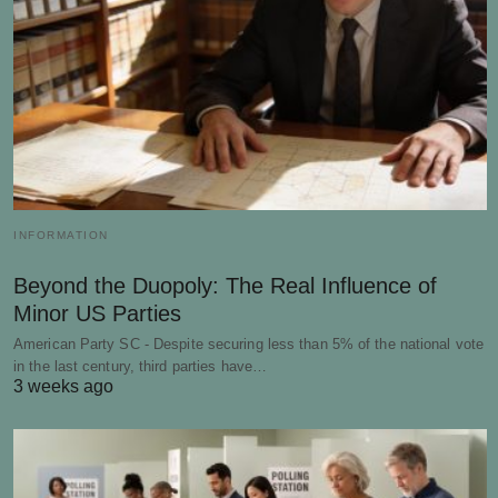
INFORMATION
Beyond the Duopoly: The Real Influence of
Minor US Parties
American Party SC - Despite securing less than 5% of the national vote
in the last century, third parties have…
3 weeks ago