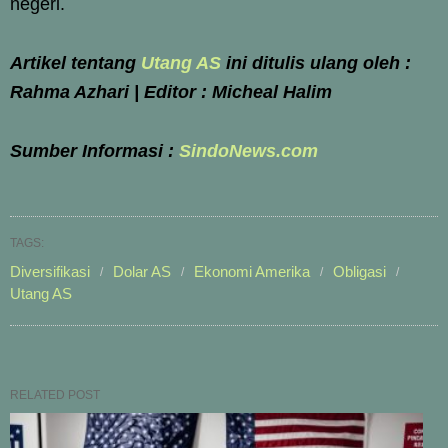
negeri.
Artikel tentang
Utang AS
ini ditulis ulang oleh :
Rahma Azhari | Editor : Micheal Halim
Sumber Informasi :
SindoNews.com
TAGS:
Diversifikasi
Dolar AS
Ekonomi Amerika
Obligasi
Utang AS
RELATED POST