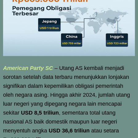
American Party SC
–
Utang AS kembali menjadi
sorotan setelah data terbaru menunjukkan lonjakan
signifikan dalam kepemilikan obligasi pemerintah
oleh negara asing. Hingga akhir 2024, jumlah utang
luar negeri yang dipegang negara lain mencapai
sekitar
USD 8,5 triliun
, sementara total utang
nasional AS baik domestik maupun luar negeri
menyentuh angka
USD 36,6 triliun
atau setara