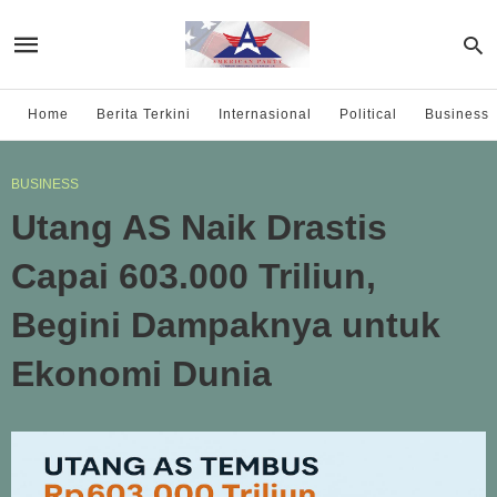
Home
Berita Terkini
Internasional
Political
Business
BUSINESS
Utang AS Naik Drastis
Capai 603.000 Triliun,
Begini Dampaknya untuk
Ekonomi Dunia