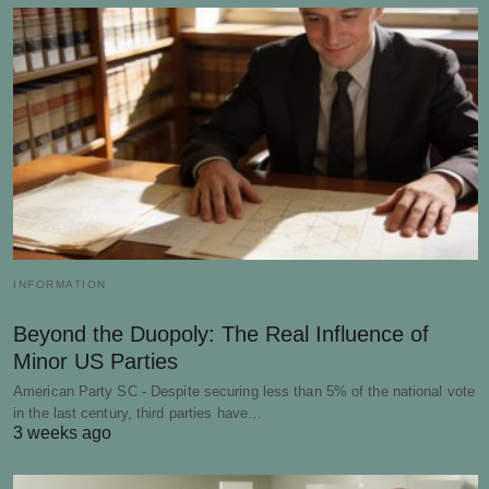
INFORMATION
Beyond the Duopoly: The Real Influence of
Minor US Parties
American Party SC - Despite securing less than 5% of the national vote
in the last century, third parties have…
3 weeks ago