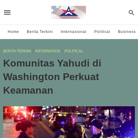
Home
Berita Terkini
Internasional
Political
Business
BERITA TERKINI
INFORMATION
POLITICAL
Komunitas Yahudi di
Washington Perkuat
Keamanan