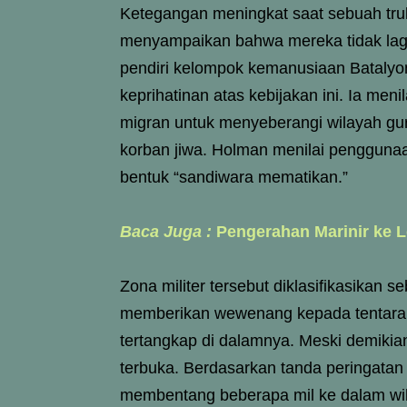
Ketegangan meningkat saat sebuah tru
menyampaikan bahwa mereka tidak lagi 
pendiri kelompok kemanusiaan Bataly
keprihatinan atas kebijakan ini. Ia m
migran untuk menyeberangi wilayah gu
korban jiwa. Holman menilai penggunaan
bentuk “sandiwara mematikan.”
Baca Juga :
Pengerahan Marinir ke L
Zona militer tersebut diklasifikasikan 
memberikan wewenang kepada tentara 
tertangkap di dalamnya. Meski demiki
terbuka. Berdasarkan tanda peringatan
membentang beberapa mil ke dalam wil