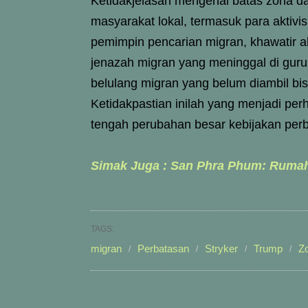
Ketidakjelasan mengenai batas zona d
masyarakat lokal, termasuk para aktivi
pemimpin pencarian migran, khawatir a
jenazah migran yang meninggal di guru
belulang migran yang belum diambil bis
Ketidakpastian inilah yang menjadi per
tengah perubahan besar kebijakan perb
Simak Juga : San Phra Phum: Ruma
TAGS:
migran
Perbatasan
Stryker
Trump
Zo