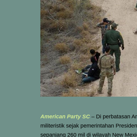
American Party SC
– Di perbatasan A
militeristik sejak pemerintahan Presi
sepanjang 260 mil di wilayah New Mex