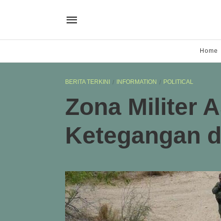
Home
BERITA TERKINI
INFORMATION
POLITICAL
Zona Militer 
Ketegangan 