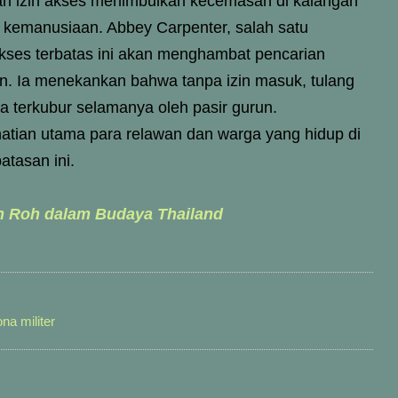
an izin akses menimbulkan kecemasan di kalangan
s kemanusiaan. Abbey Carpenter, salah satu
kses terbatas ini akan menghambat pencarian
n. Ia menekankan bahwa tanpa izin masuk, tulang
a terkubur selamanya oleh pasir gurun.
hatian utama para relawan dan warga yang hidup di
atasan ini.
h Roh dalam Budaya Thailand
na militer