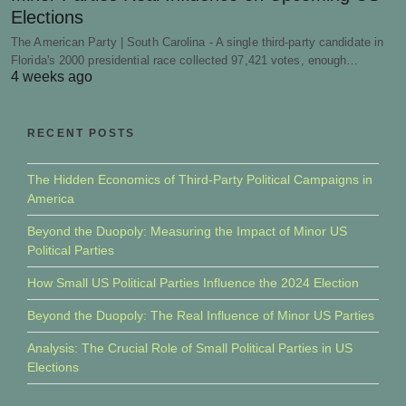
Elections
The American Party | South Carolina - A single third-party candidate in
Florida's 2000 presidential race collected 97,421 votes, enough…
4 weeks ago
RECENT POSTS
The Hidden Economics of Third-Party Political Campaigns in
America
Beyond the Duopoly: Measuring the Impact of Minor US
Political Parties
How Small US Political Parties Influence the 2024 Election
Beyond the Duopoly: The Real Influence of Minor US Parties
Analysis: The Crucial Role of Small Political Parties in US
Elections