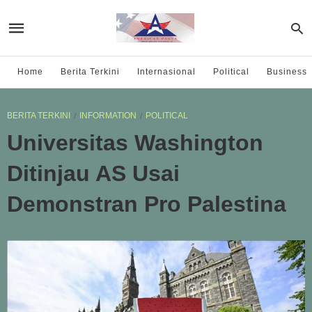
Home
Berita Terkini
Internasional
Political
Business
BERITA TERKINI
INFORMATION
POLITICAL
Universitas Washington
Ditinjau AS Usai
Demonstran Pro Palestina