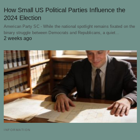
How Small US Political Parties Influence the
2024 Election
American Party SC - While the national spotlight remains fixated on the
binary struggle between Democrats and Republicans, a quiet…
2 weeks ago
INFORMATION