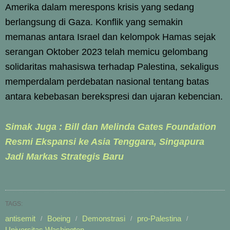
Amerika dalam merespons krisis yang sedang
berlangsung di Gaza. Konflik yang semakin
memanas antara Israel dan kelompok Hamas sejak
serangan Oktober 2023 telah memicu gelombang
solidaritas mahasiswa terhadap Palestina, sekaligus
memperdalam perdebatan nasional tentang batas
antara kebebasan berekspresi dan ujaran kebencian.
Simak Juga : Bill dan Melinda Gates Foundation
Resmi Ekspansi ke Asia Tenggara, Singapura
Jadi Markas Strategis Baru
TAGS:
antisemit
Boeing
Demonstrasi
pro-Palestina
Universitas Washington