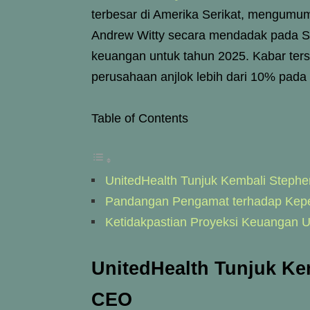
terbesar di Amerika Serikat, mengumum
Andrew Witty secara mendadak pada Sel
keuangan untuk tahun 2025. Kabar te
perusahaan anjlok lebih dari 10% pad
Table of Contents
UnitedHealth Tunjuk Kembali Step
Pandangan Pengamat terhadap Kepe
Ketidakpastian Proyeksi Keuangan U
UnitedHealth Tunjuk Ke
CEO