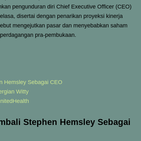
kan pengunduran diri Chief Executive Officer (CEO)
asa, disertai dengan penarikan proyeksi kinerja
rsebut mengejutkan pasar dan menyebabkan saham
a perdagangan pra-pembukaan.
hen Hemsley Sebagai CEO
rgian Witty
nitedHealth
mbali Stephen Hemsley Sebagai