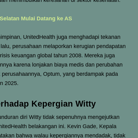
a dan menimbulkan keresahan di sektor kesehatan.
 Selatan Mulai Datang ke AS
impinan, UnitedHealth juga menghadapi tekanan
 lalu, perusahaan melaporkan kerugian pendapatan
krisis keuangan global tahun 2008. Mereka juga
nnya karena lonjakan biaya medis dan perubahan
nak perusahaannya, Optum, yang berdampak pada
un 2025.
rhadap Kepergian Witty
nduran diri Witty tidak sepenuhnya mengejutkan
UnitedHealth belakangan ini. Kevin Gade, Kepala
atakan bahwa walau kepergiannya mendadak, tidak