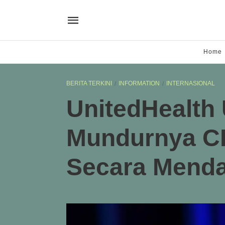
Home
BERITA TERKINI
INFORMATION
INTERNASIONAL
UnitedHealt
Mundurnya C
Secara Mend