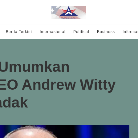
Berita Terkini
Internasional
Political
Business
Informa
h Umumkan
EO Andrew Witty
adak