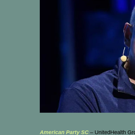
American Party SC
– UnitedHealth Gr