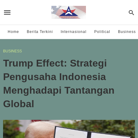
Home
Berita Terkini
Internasional
Political
Business
BUSINESS
Trump Effect: Strategi
Pengusaha Indonesia
Menghadapi Tantangan
Global