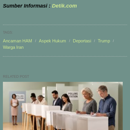
Sumber Informasi :
Detik.com
TAGS:
Ancaman HAM
Aspek Hukum
Deportasi
Trump
Warga Iran
RELATED POST