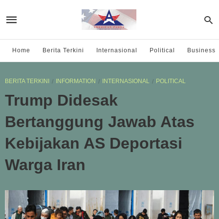
Home
Berita Terkini
Internasional
Political
Business
BERITA TERKINI
INFORMATION
INTERNASIONAL
POLITICAL
Trump Didesak
Bertanggung Jawab Atas
Kebijakan AS Deportasi
Warga Iran