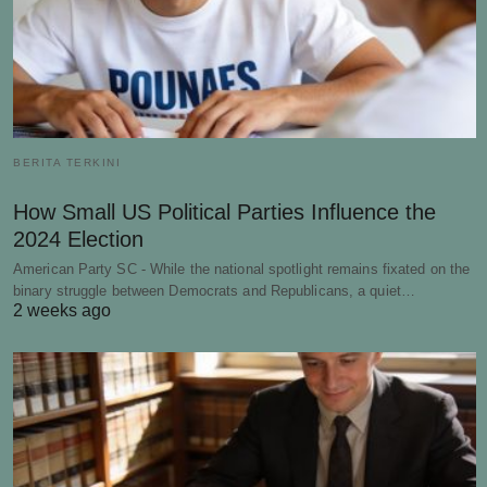
BERITA TERKINI
How Small US Political Parties Influence the
2024 Election
American Party SC - While the national spotlight remains fixated on the
binary struggle between Democrats and Republicans, a quiet…
2 weeks ago