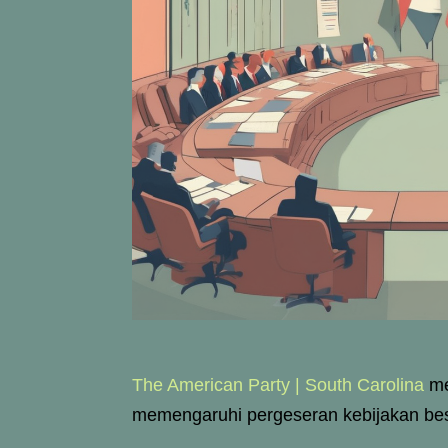
The American Party | South Carolina
men
memengaruhi pergeseran kebijakan besa