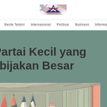
Berita Terkini
Internasional
Political
Business
Informa
artai Kecil yang
ijakan Besar