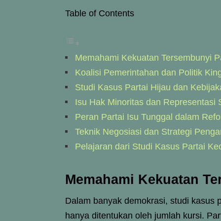
Table of Contents
Memahami Kekuatan Tersembunyi Par
Koalisi Pemerintahan dan Politik Ki
Studi Kasus Partai Hijau dan Kebijak
Isu Hak Minoritas dan Representasi 
Peran Partai Isu Tunggal dalam Ref
Teknik Negosiasi dan Strategi Penga
Pelajaran dari Studi Kasus Partai Ke
Memahami Kekuatan Ter
Dalam banyak demokrasi, studi kasus p
hanya ditentukan oleh jumlah kursi. Par