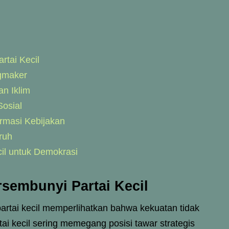
tai Kecil
ngmaker
an Iklim
Sosial
ormasi Kebijakan
ruh
cil untuk Demokrasi
sembunyi Partai Kecil
artai kecil memperlihatkan bahwa kekuatan tidak
tai kecil sering memegang posisi tawar strategis