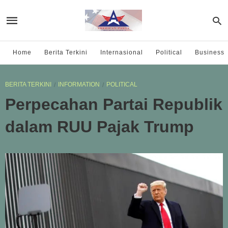
Home
Berita Terkini
Internasional
Political
Business
BERITA TERKINI
INFORMATION
POLITICAL
Perpecahan Partai Republik
dalam RUU Pajak Trump