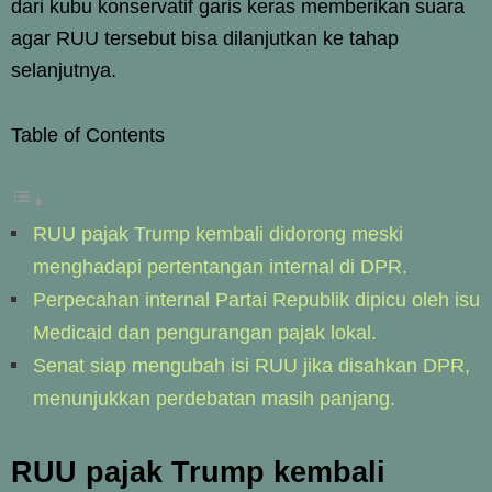
dari kubu konservatif garis keras memberikan suara
agar RUU tersebut bisa dilanjutkan ke tahap
selanjutnya.
Table of Contents
RUU pajak Trump kembali didorong meski
menghadapi pertentangan internal di DPR.
Perpecahan internal Partai Republik dipicu oleh isu
Medicaid dan pengurangan pajak lokal.
Senat siap mengubah isi RUU jika disahkan DPR,
menunjukkan perdebatan masih panjang.
RUU pajak Trump kembali