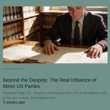
INFORMATION
Beyond the Duopoly: The Real Influence of
Minor US Parties
American Party SC - Despite securing less than 5% of the national vote
in the last century, third parties have…
3 weeks ago