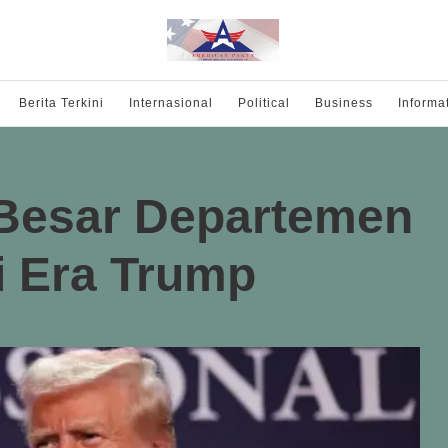
Berita Terkini
Internasional
Political
Business
Informa
Besar Departemen
i Era Trump