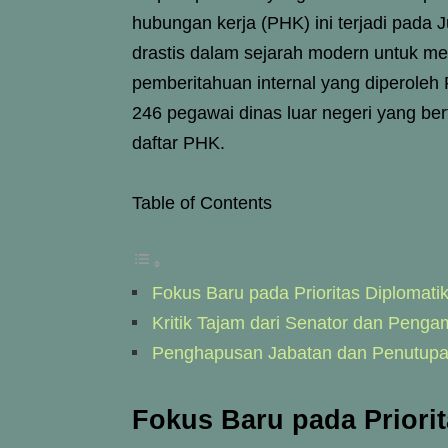
hubungan kerja (PHK) ini terjadi pada 
drastis dalam sejarah modern untuk me
pemberitahuan internal yang diperoleh 
246 pegawai dinas luar negeri yang be
daftar PHK.
Table of Contents
Fokus Baru pada Prioritas Diplomat
Kritik Tajam dari Senator dan Penga
Penghapusan Jabatan dan Penutupa
Fokus Baru pada Priori