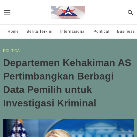
Home
Berita Terkini
Internasional
Political
Business
POLITICAL
Departemen Kehakiman AS
Pertimbangkan Berbagi
Data Pemilih untuk
Investigasi Kriminal