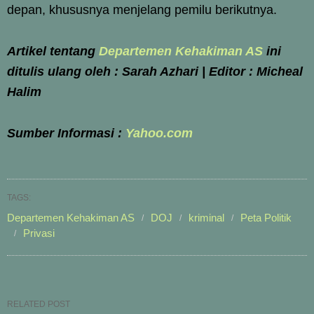
depan, khususnya menjelang pemilu berikutnya.
Artikel tentang
Departemen Kehakiman AS
ini
ditulis ulang oleh : Sarah Azhari | Editor : Micheal
Halim
Sumber Informasi :
Yahoo.com
TAGS:
Departemen Kehakiman AS
DOJ
kriminal
Peta Politik
Privasi
RELATED POST