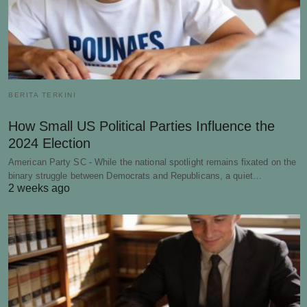
BERITA TERKINI
How Small US Political Parties Influence the
2024 Election
American Party SC - While the national spotlight remains fixated on the
binary struggle between Democrats and Republicans, a quiet…
2 weeks ago