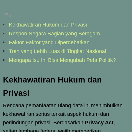
Kekhawatiran Hukum dan Privasi
Respon Negara Bagian yang Beragam
Faktor-Faktor yang Diperdebatkan
Tren yang Lebih Luas di Tingkat Nasional
Mengapa Isu Ini Bisa Mengubah Peta Politik?
Kekhawatiran Hukum dan
Privasi
Rencana pemanfaatan ulang data ini menimbulkan
kekhawatiran serius terkait aspek hukum dan
perlindungan privasi. Berdasarkan
Privacy Act
,
setiap lembaga federal wajib memberikan