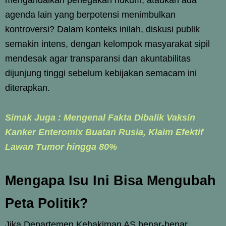
agenda lain yang berpotensi menimbulkan
kontroversi? Dalam konteks inilah, diskusi publik
semakin intens, dengan kelompok masyarakat sipil
mendesak agar transparansi dan akuntabilitas
dijunjung tinggi sebelum kebijakan semacam ini
diterapkan.
Simak Juga : Mengenal Fakta Dibalik Vaksin
Kanker Enteromix Buatan Rusia, Klaim Efektif
Lawan Tumor hingga 80%
Mengapa Isu Ini Bisa Mengubah
Peta Politik?
Jika Departemen Kehakiman AS benar-benar