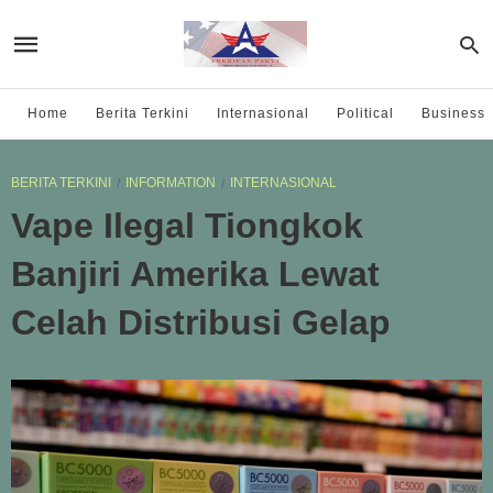
Home
Berita Terkini
Internasional
Political
Business
BERITA TERKINI
INFORMATION
INTERNASIONAL
Vape Ilegal Tiongkok
Banjiri Amerika Lewat
Celah Distribusi Gelap