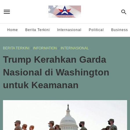
Home
Berita Terkini
Internasional
Political
Business
BERITA TERKINI
INFORMATION
INTERNASIONAL
Trump Kerahkan Garda
Nasional di Washington
untuk Keamanan