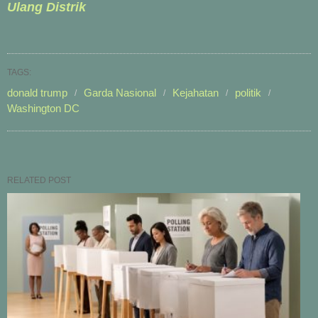
Ulang Distrik
TAGS:
donald trump
Garda Nasional
Kejahatan
politik
Washington DC
RELATED POST