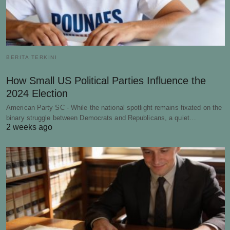
BERITA TERKINI
How Small US Political Parties Influence the
2024 Election
American Party SC - While the national spotlight remains fixated on the
binary struggle between Democrats and Republicans, a quiet…
2 weeks ago