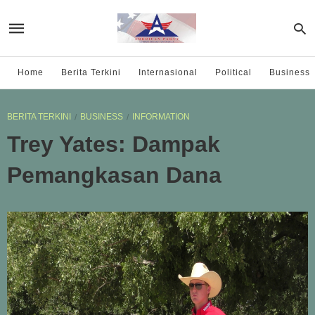
Home
Berita Terkini
Internasional
Political
Business
BERITA TERKINI
BUSINESS
INFORMATION
Trey Yates: Dampak
Pemangkasan Dana