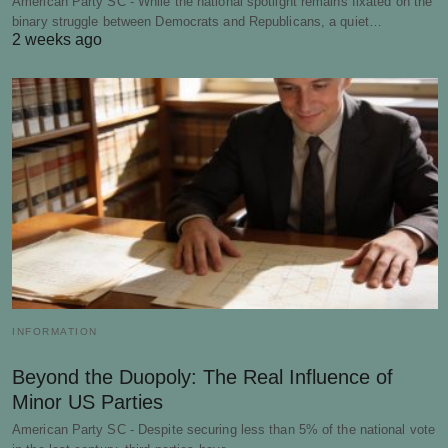
American Party SC - While the national spotlight remains fixated on the
binary struggle between Democrats and Republicans, a quiet…
2 weeks ago
INFORMATION
Beyond the Duopoly: The Real Influence of
Minor US Parties
American Party SC - Despite securing less than 5% of the national vote