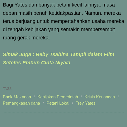
Bagi Yates dan banyak petani kecil lainnya, masa
depan masih penuh ketidakpastian. Namun, mereka
terus berjuang untuk mempertahankan usaha mereka
di tengah kebijakan yang semakin mempersempit
ruang gerak mereka.
Simak Juga : Beby Tsabina Tampil dalam Film
Setetes Embun Cinta Niyala
TAGS:
Bank Makanan
Kebijakan Pemerintah
Krisis Keuangan
Pemangkasan dana
Petani Lokal
Trey Yates