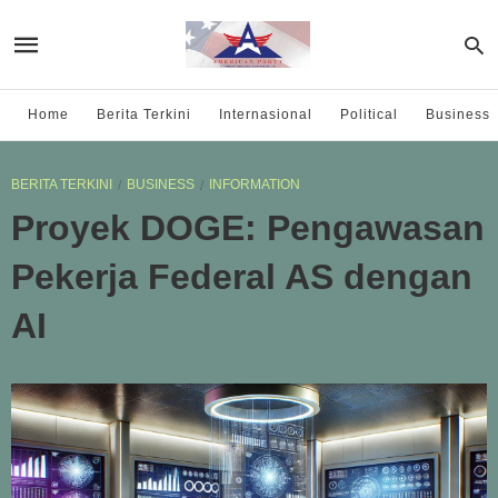
Home
Berita Terkini
Internasional
Political
Business
BERITA TERKINI
BUSINESS
INFORMATION
Proyek DOGE: Pengawasan
Pekerja Federal AS dengan
AI