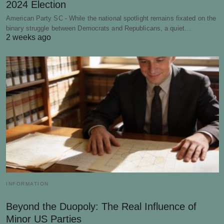
2024 Election
American Party SC - While the national spotlight remains fixated on the
binary struggle between Democrats and Republicans, a quiet…
2 weeks ago
INFORMATION
Beyond the Duopoly: The Real Influence of
Minor US Parties