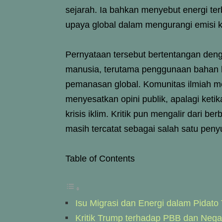
sejarah. Ia bahkan menyebut energi t
upaya global dalam mengurangi emisi 
Pernyataan tersebut bertentangan deng
manusia, terutama penggunaan bahan b
pemanasan global. Komunitas ilmiah me
menyesatkan opini publik, apalagi ket
krisis iklim. Kritik pun mengalir dari b
masih tercatat sebagai salah satu pen
Table of Contents
Isu Migrasi dan Energi dalam Pidato
Kritik Trump terhadap PBB dan Nega