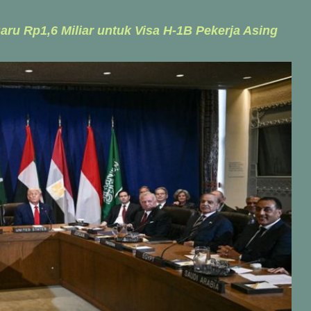
ru Rp1,6 Miliar untuk Visa H-1B Pekerja Asing