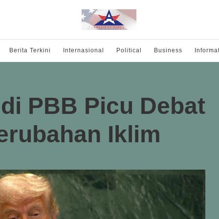
Berita Terkini
Internasional
Political
Business
Informa
 di PBB Picu Debat
erubahan Iklim