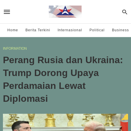
Home
Berita Terkini
Internasional
Political
Business
INFORMATION
Perang Rusia dan Ukraina:
Trump Dorong Upaya
Perdamaian Lewat
Diplomasi