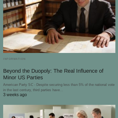
INFORMATION
Beyond the Duopoly: The Real Influence of
Minor US Parties
American Party SC - Despite securing less than 5% of the national vote
in the last century, third parties have…
3 weeks ago