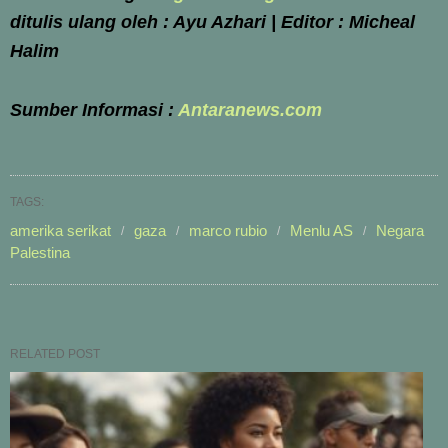
ditulis ulang oleh : Ayu Azhari | Editor : Micheal
Halim
Sumber Informasi :
Antaranews.com
TAGS:
amerika serikat
gaza
marco rubio
Menlu AS
Negara
Palestina
RELATED POST