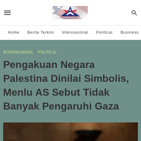
Home
Berita Terkini
Internasional
Political
Business
INTERNASIONAL
POLITICAL
Pengakuan Negara
Palestina Dinilai Simbolis,
Menlu AS Sebut Tidak
Banyak Pengaruhi Gaza