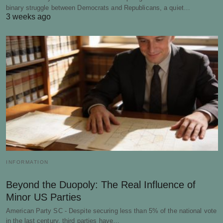
binary struggle between Democrats and Republicans, a quiet…
3 weeks ago
INFORMATION
Beyond the Duopoly: The Real Influence of
Minor US Parties
American Party SC - Despite securing less than 5% of the national vote
in the last century, third parties have…