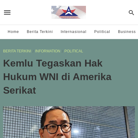
Home
Berita Terkini
Internasional
Political
Business
BERITA TERKINI
INFORMATION
POLITICAL
Kemlu Tegaskan Hak
Hukum WNI di Amerika
Serikat