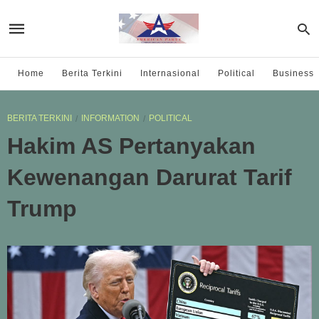
Home
Berita Terkini
Internasional
Political
Business
BERITA TERKINI
INFORMATION
POLITICAL
Hakim AS Pertanyakan
Kewenangan Darurat Tarif
Trump