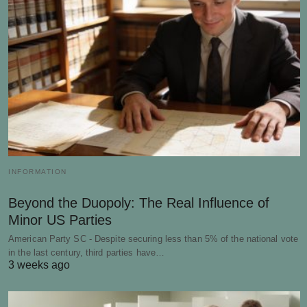
INFORMATION
Beyond the Duopoly: The Real Influence of
Minor US Parties
American Party SC - Despite securing less than 5% of the national vote
in the last century, third parties have…
3 weeks ago