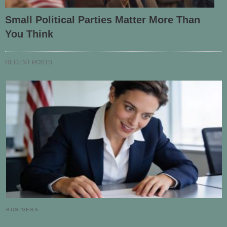
Small Political Parties Matter More Than
You Think
RECENT POSTS
BUSINESS