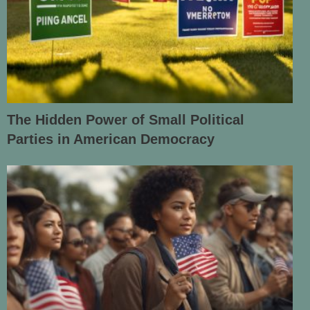
The Hidden Power of Small Political
Parties in American Democracy