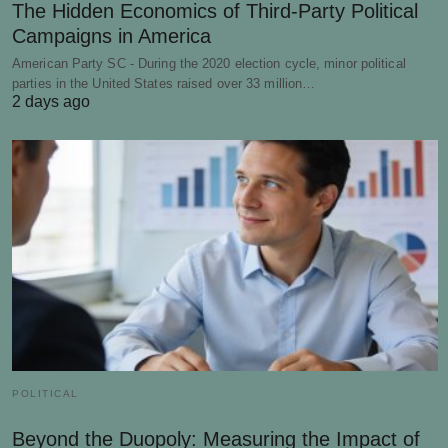
The Hidden Economics of Third-Party Political
Campaigns in America
American Party SC - During the 2020 election cycle, minor political
parties in the United States raised over 33 million…
2 days ago
POLITICAL
Beyond the Duopoly: Measuring the Impact of