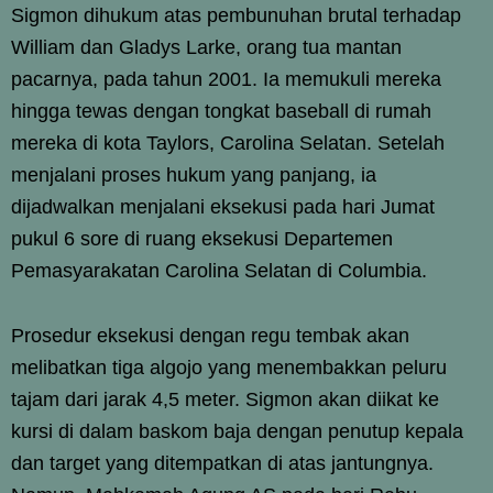
Sigmon dihukum atas pembunuhan brutal terhadap
William dan Gladys Larke, orang tua mantan
pacarnya, pada tahun 2001. Ia memukuli mereka
hingga tewas dengan tongkat baseball di rumah
mereka di kota Taylors, Carolina Selatan. Setelah
menjalani proses hukum yang panjang, ia
dijadwalkan menjalani eksekusi pada hari Jumat
pukul 6 sore di ruang eksekusi Departemen
Pemasyarakatan Carolina Selatan di Columbia.
Prosedur eksekusi dengan regu tembak akan
melibatkan tiga algojo yang menembakkan peluru
tajam dari jarak 4,5 meter. Sigmon akan diikat ke
kursi di dalam baskom baja dengan penutup kepala
dan target yang ditempatkan di atas jantungnya.