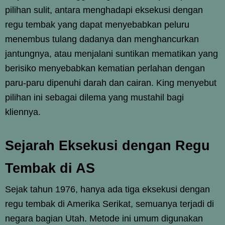
pilihan sulit, antara menghadapi eksekusi dengan
regu tembak yang dapat menyebabkan peluru
menembus tulang dadanya dan menghancurkan
jantungnya, atau menjalani suntikan mematikan yang
berisiko menyebabkan kematian perlahan dengan
paru-paru dipenuhi darah dan cairan. King menyebut
pilihan ini sebagai dilema yang mustahil bagi
kliennya.
Sejarah Eksekusi dengan Regu
Tembak di AS
Sejak tahun 1976, hanya ada tiga eksekusi dengan
regu tembak di Amerika Serikat, semuanya terjadi di
negara bagian Utah. Metode ini umum digunakan