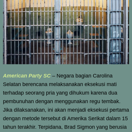
American Party SC
– Negara bagian Carolina
Selatan berencana melaksanakan eksekusi mati
terhadap seorang pria yang dihukum karena dua
pembunuhan dengan menggunakan regu tembak.
Jika dilaksanakan, ini akan menjadi eksekusi pertama
dengan metode tersebut di Amerika Serikat dalam 15
tahun terakhir. Terpidana, Brad Sigmon yang berusia