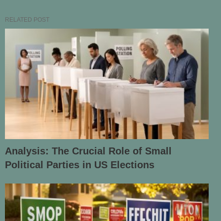
RELATED POST
Analysis: The Crucial Role of Small
Political Parties in US Elections