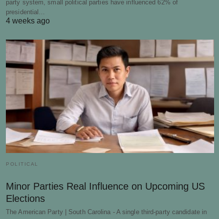
party system, small political parties have influenced 62% of
presidential…
4 weeks ago
POLITICAL
Minor Parties Real Influence on Upcoming US
Elections
The American Party | South Carolina - A single third-party candidate in