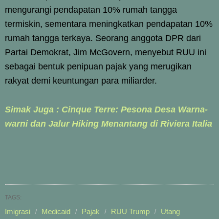
mengurangi pendapatan 10% rumah tangga
termiskin, sementara meningkatkan pendapatan 10%
rumah tangga terkaya. Seorang anggota DPR dari
Partai Demokrat, Jim McGovern, menyebut RUU ini
sebagai bentuk penipuan pajak yang merugikan
rakyat demi keuntungan para miliarder.
Simak Juga : Cinque Terre: Pesona Desa Warna-
warni dan Jalur Hiking Menantang di Riviera Italia
TAGS:
Imigrasi
Medicaid
Pajak
RUU Trump
Utang