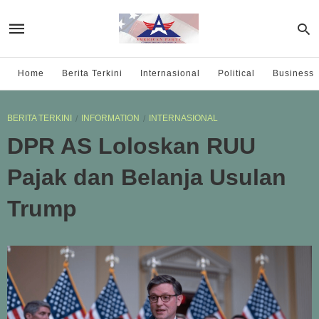
Home
Berita Terkini
Internasional
Political
Business
BERITA TERKINI
INFORMATION
INTERNASIONAL
DPR AS Loloskan RUU
Pajak dan Belanja Usulan
Trump