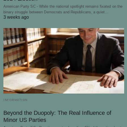
American Party SC - While the national spotlight remains fixated on the
binary struggle between Democrats and Republicans, a quiet…
3 weeks ago
INFORMATION
Beyond the Duopoly: The Real Influence of
Minor US Parties