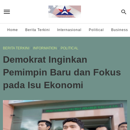
Home
Berita Terkini
Internasional
Political
Business
BERITA TERKINI
INFORMATION
POLITICAL
Demokrat Inginkan
Pemimpin Baru dan Fokus
pada Isu Ekonomi