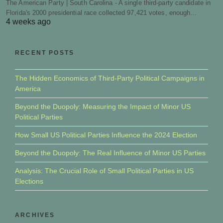
The American Party | South Carolina - A single third-party candidate in
Florida's 2000 presidential race collected 97,421 votes, enough…
4 weeks ago
RECENT POSTS
The Hidden Economics of Third-Party Political Campaigns in
America
Beyond the Duopoly: Measuring the Impact of Minor US
Political Parties
How Small US Political Parties Influence the 2024 Election
Beyond the Duopoly: The Real Influence of Minor US Parties
Analysis: The Crucial Role of Small Political Parties in US
Elections
ARCHIVES