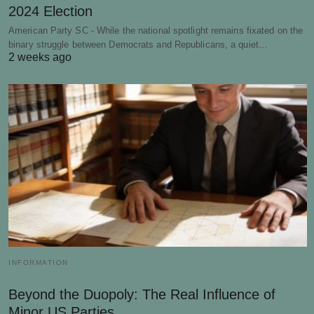
2024 Election
American Party SC - While the national spotlight remains fixated on the
binary struggle between Democrats and Republicans, a quiet…
2 weeks ago
INFORMATION
Beyond the Duopoly: The Real Influence of
Minor US Parties