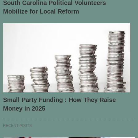
South Carolina Political Volunteers
Mobilize for Local Reform
Small Party Funding : How They Raise
Money in 2025
RECENT POSTS