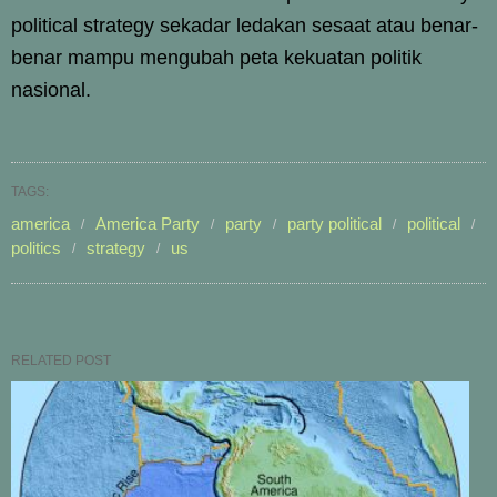
political strategy sekadar ledakan sesaat atau benar-
benar mampu mengubah peta kekuatan politik
nasional.
TAGS:
america
America Party
party
party political
political
politics
strategy
us
RELATED POST