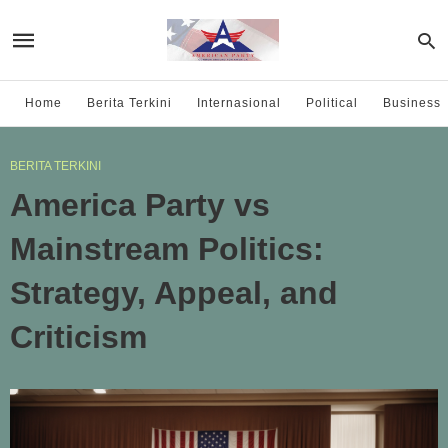
Home
Berita Terkini
Internasional
Political
Business
BERITA TERKINI
America Party vs
Mainstream Politics:
Strategy, Appeal, and
Criticism