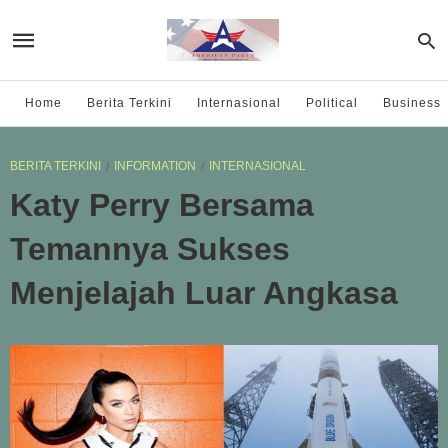
Home
Berita Terkini
Internasional
Political
Business
BERITA TERKINI
INFORMATION
INTERNASIONAL
Katy Perry Bersama
Temannya Sukses
Menjelajah Luar Angkasa