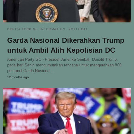
BERITA TERKINI
INFORMATION
POLITICAL
Garda Nasional Dikerahkan Trump
untuk Ambil Alih Kepolisian DC
American Party SC - Presiden Amerika Serikat, Donald Trump,
pada hari Senin mengumumkan rencana untuk mengerahkan 800
personel Garda Nasional…
12 months ago