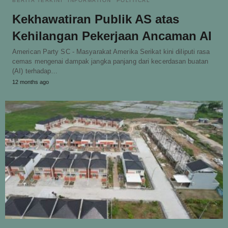
BERITA TERKINI
INFORMATION
POLITICAL
Kekhawatiran Publik AS atas
Kehilangan Pekerjaan Ancaman AI
American Party SC - Masyarakat Amerika Serikat kini diliputi rasa
cemas mengenai dampak jangka panjang dari kecerdasan buatan
(AI) terhadap…
12 months ago