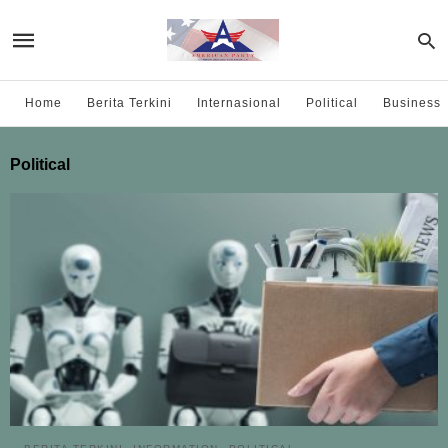
Home
Berita Terkini
Internasional
Political
Business
Political