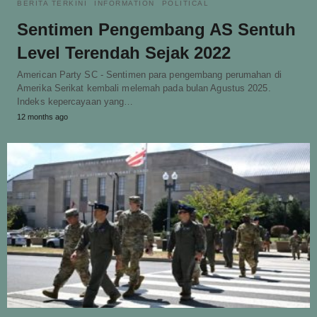
BERITA TERKINI
INFORMATION
POLITICAL
Sentimen Pengembang AS Sentuh
Level Terendah Sejak 2022
American Party SC - Sentimen para pengembang perumahan di
Amerika Serikat kembali melemah pada bulan Agustus 2025.
Indeks kepercayaan yang…
12 months ago