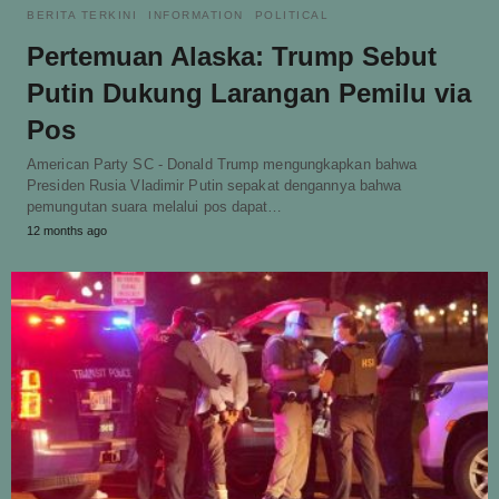
BERITA TERKINI
INFORMATION
POLITICAL
Pertemuan Alaska: Trump Sebut
Putin Dukung Larangan Pemilu via
Pos
American Party SC - Donald Trump mengungkapkan bahwa
Presiden Rusia Vladimir Putin sepakat dengannya bahwa
pemungutan suara melalui pos dapat…
12 months ago