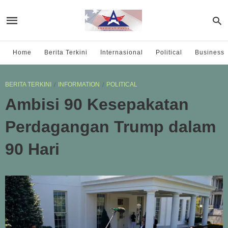
Home
Berita Terkini
Internasional
Political
Business
BERITA TERKINI
INFORMATION
POLITICAL
Ambisi 90 Kesepakatan
Perdagangan Trump dalam
90 Hari