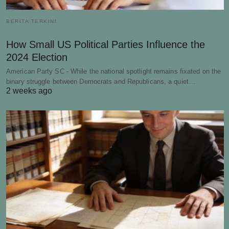
BERITA TERKINI
How Small US Political Parties Influence the
2024 Election
American Party SC - While the national spotlight remains fixated on the
binary struggle between Democrats and Republicans, a quiet…
2 weeks ago