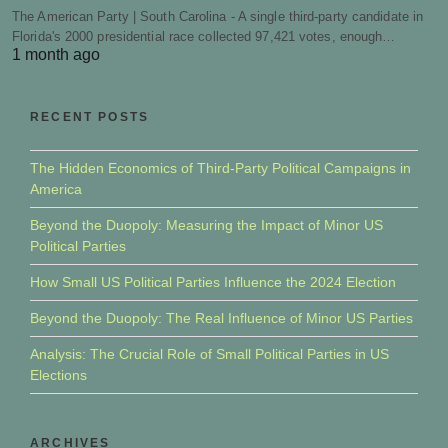
The American Party | South Carolina - A single third-party candidate in
Florida's 2000 presidential race collected 97,421 votes, enough…
1 month ago
RECENT POSTS
The Hidden Economics of Third-Party Political Campaigns in
America
Beyond the Duopoly: Measuring the Impact of Minor US
Political Parties
How Small US Political Parties Influence the 2024 Election
Beyond the Duopoly: The Real Influence of Minor US Parties
Analysis: The Crucial Role of Small Political Parties in US
Elections
ARCHIVES