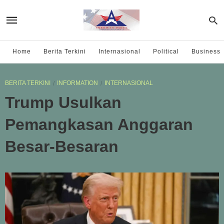
Home
Berita Terkini
Internasional
Political
Business
BERITA TERKINI
INFORMATION
INTERNASIONAL
Trump Usulkan
Pemangkasan Anggaran
Besar-Besaran