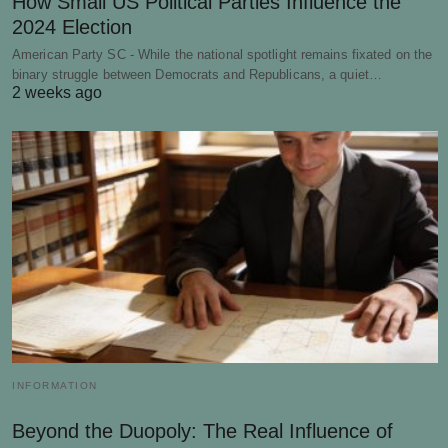
How Small US Political Parties Influence the
2024 Election
American Party SC - While the national spotlight remains fixated on the
binary struggle between Democrats and Republicans, a quiet…
2 weeks ago
INFORMATION
Beyond the Duopoly: The Real Influence of