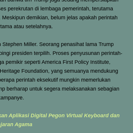
es perekrutan di lembaga pemerintah, terutama
. Meskipun demikian, belum jelas apakah perintah
rtama atau setelahnya.
eh Stephen Miller. Seorang penasihat lama Trump
ngi presiden terpilih. Proses penyusunan perintah-
a pemikir seperti America First Policy Institute,
an Heritage Foundation, yang semuanya mendukung
erapa perintah eksekutif mungkin memerlukan
rump berharap untuk segera melaksanakan sebagian
 kampanye.
n Aplikasi Digital Pegon Virtual Keyboard dan
ajaran Agama