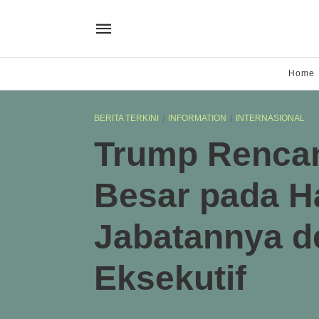
Home
BERITA TERKINI
INFORMATION
INTERNASIONAL
Trump Renca
Besar pada H
Jabatannya d
Eksekutif