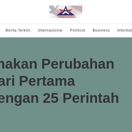
Berita Terkini
Internasional
Political
Business
Informa
nakan Perubahan
ari Pertama
engan 25 Perintah