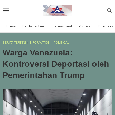
Home
Berita Terkini
Internasional
Political
Business
BERITA TERKINI
INFORMATION
POLITICAL
Warga Venezuela:
Kontroversi Deportasi oleh
Pemerintahan Trump