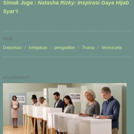
Simak Juga : Natasha Rizky: Inspirasi Gaya Hijab
Syar’i
TAGS:
Deportasi
kebijakan
pengadilan
Trump
Venezuela
RELATED POST