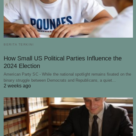
BERITA TERKINI
How Small US Political Parties Influence the
2024 Election
American Party SC - While the national spotlight remains fixated on the
binary struggle between Democrats and Republicans, a quiet…
2 weeks ago