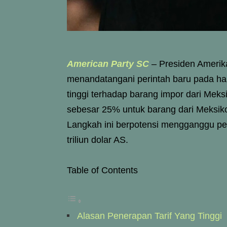
American Party SC
– Presiden Amerik
menandatangani perintah baru pada har
tinggi terhadap barang impor dari Meks
sebesar 25% untuk barang dari Meksiko
Langkah ini berpotensi mengganggu pe
triliun dolar AS.
Table of Contents
Alasan Penerapan Tarif Yang Tinggi