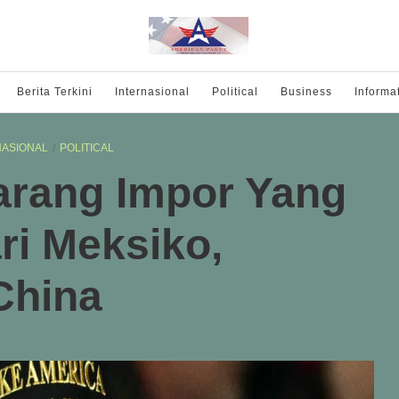
Berita Terkini
Internasional
Political
Business
Informa
NASIONAL
POLITICAL
Barang Impor Yang
ri Meksiko,
China