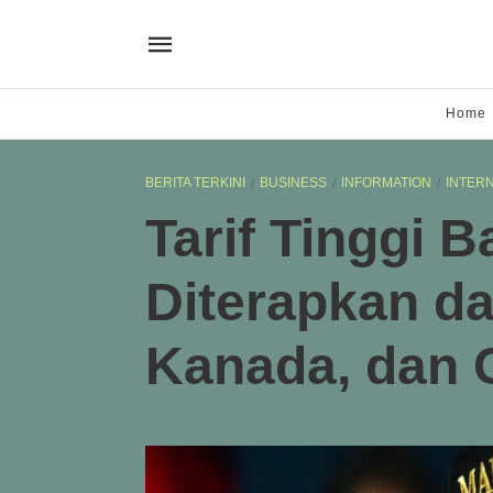
Home
BERITA TERKINI
BUSINESS
INFORMATION
INTER
Tarif Tinggi 
Diterapkan da
Kanada, dan 