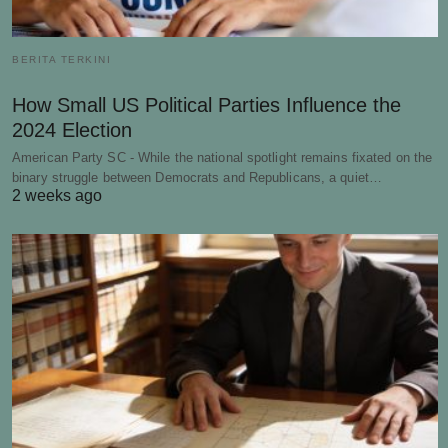
BERITA TERKINI
How Small US Political Parties Influence the
2024 Election
American Party SC - While the national spotlight remains fixated on the
binary struggle between Democrats and Republicans, a quiet…
2 weeks ago