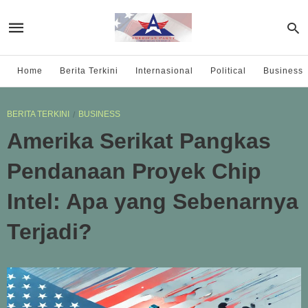
Home
Berita Terkini
Internasional
Political
Business
BERITA TERKINI
BUSINESS
Amerika Serikat Pangkas
Pendanaan Proyek Chip
Intel: Apa yang Sebenarnya
Terjadi?