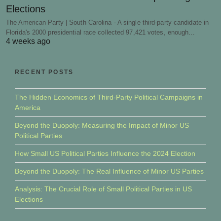
Elections
The American Party | South Carolina - A single third-party candidate in
Florida's 2000 presidential race collected 97,421 votes, enough…
4 weeks ago
RECENT POSTS
The Hidden Economics of Third-Party Political Campaigns in
America
Beyond the Duopoly: Measuring the Impact of Minor US
Political Parties
How Small US Political Parties Influence the 2024 Election
Beyond the Duopoly: The Real Influence of Minor US Parties
Analysis: The Crucial Role of Small Political Parties in US
Elections