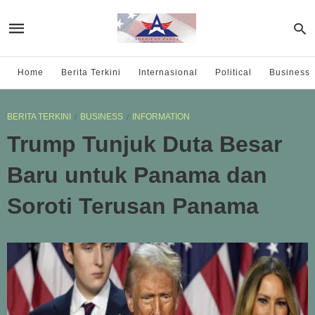
Home
Berita Terkini
Internasional
Political
Business
BERITA TERKINI
BUSINESS
INFORMATION
Trump Tunjuk Duta Besar
Baru untuk Panama dan
Soroti Terusan Panama