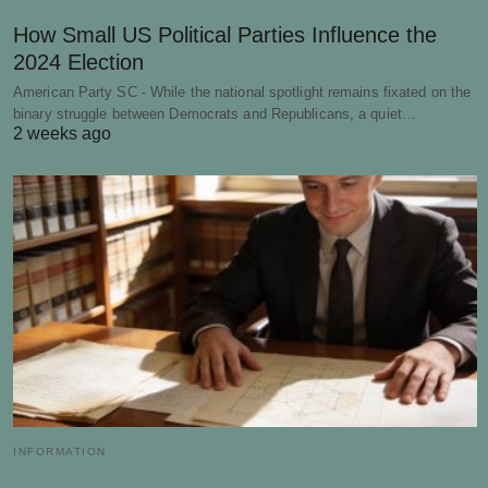
How Small US Political Parties Influence the
2024 Election
American Party SC - While the national spotlight remains fixated on the
binary struggle between Democrats and Republicans, a quiet…
2 weeks ago
INFORMATION