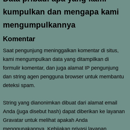
kumpulkan dan mengapa kami
mengumpulkannya
Komentar
Saat pengunjung meninggalkan komentar di situs,
kami mengumpulkan data yang ditampilkan di
formulir komentar, dan juga alamat IP pengunjung
dan string agen pengguna browser untuk membantu
deteksi spam.
String yang dianonimkan dibuat dari alamat email
Anda (juga disebut hash) dapat diberikan ke layanan
Gravatar untuk melihat apakah Anda
menggunakannya. Kebijakan privasi layanan