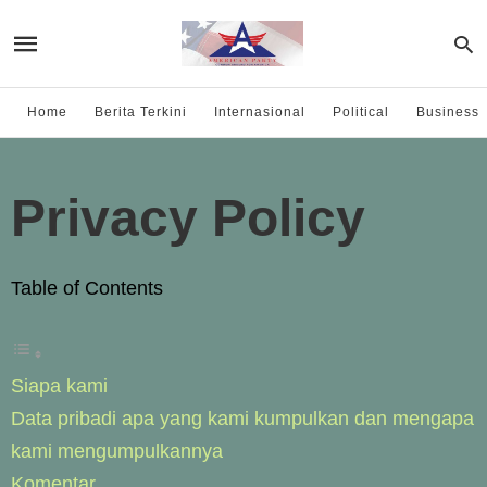
Home
Berita Terkini
Internasional
Political
Business
Privacy Policy
Table of Contents
Siapa kami
Data pribadi apa yang kami kumpulkan dan mengapa
kami mengumpulkannya
Komentar