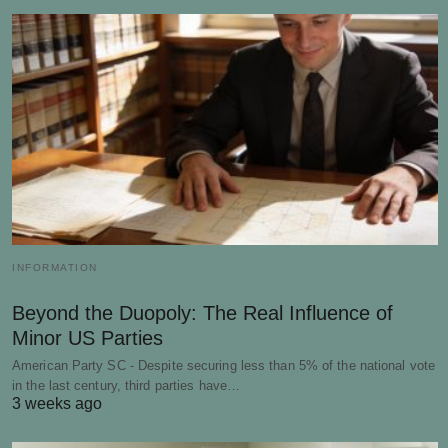
INFORMATION
Beyond the Duopoly: The Real Influence of
Minor US Parties
American Party SC - Despite securing less than 5% of the national vote
in the last century, third parties have…
3 weeks ago