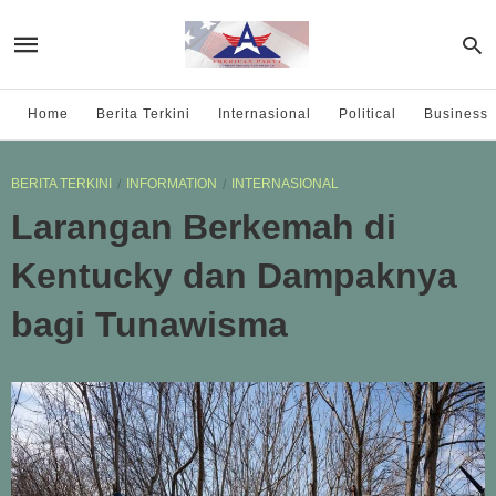
Home
Berita Terkini
Internasional
Political
Business
BERITA TERKINI
INFORMATION
INTERNASIONAL
Larangan Berkemah di
Kentucky dan Dampaknya
bagi Tunawisma