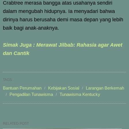
Crabtree merasa bangga atas usahanya sendiri
dalam mengubah hidupnya. Ia menyadari bahwa
dirinya harus berusaha demi masa depan yang lebih
baik bagi anak-anaknya.
Simak Juga : Merawat Jilbab: Rahasia agar Awet
dan Cantik
TAGS:
Bantuan Perumahan
Kebijakan Sosial
Larangan Berkemah
Pengadilan Tunawisma
Tunawisma Kentucky
RELATED POST