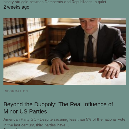
binary struggle between Democrats and Republicans, a quiet…
2 weeks ago
INFORMATION
Beyond the Duopoly: The Real Influence of
Minor US Parties
American Party SC - Despite securing less than 5% of the national vote
in the last century, third parties have…