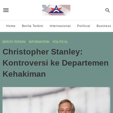
Home
Berita Terkini
Internasional
Political
Business
BERITA TERKINI
INFORMATION
POLITICAL
Christopher Stanley:
Kontroversi ke Departemen
Kehakiman